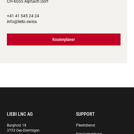
CH-6055 Alpnach Dorf
+41 41 545 24 24
info@liebi.swiss
Routenplaner
LIEBI LNC AG
SUPPORT
Burgholz 18
Pikettdienst
3753 Oey-Diemtigen
Servicemeldung