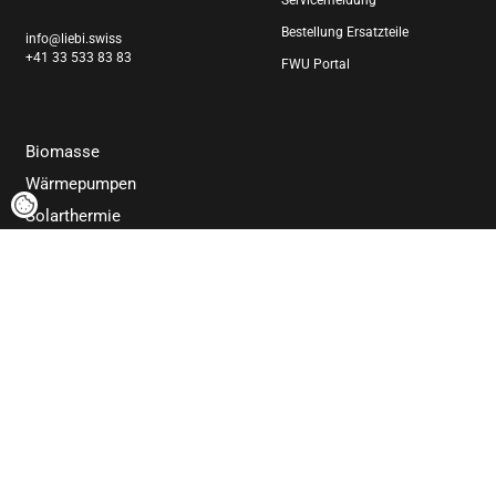
Bestellung Ersatzteile
info@liebi.swiss
+41 33 533 83 83
FWU Portal
Biomasse
Wärmepumpen
Solarthermie
Elektrotechnik
Produktion
Offene Stellen
Newsletter
Impressum
Datenschutz
AGB
© 2025 LIEBI LNC AG